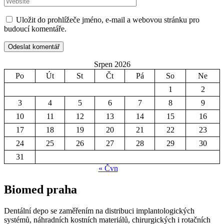
Uložit do prohlížeče jméno, e-mail a webovou stránku pro
budoucí komentáře.
Srpen 2026
Po
Út
St
Čt
Pá
So
Ne
1
2
3
4
5
6
7
8
9
10
11
12
13
14
15
16
17
18
19
20
21
22
23
24
25
26
27
28
29
30
31
« Čvn
Biomed praha
Dentální depo se zaměřením na distribuci implantologických
systémů, náhradních kostních materiálů, chirurgických i rotačních