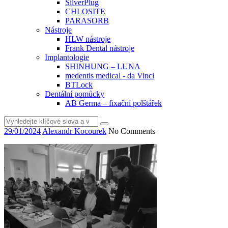
SilverPlug
CHLOSITE
PARASORB
Nástroje
HLW nástroje
Frank Dental nástroje
Implantologie
SHINHUNG – LUNA
medentis medical - da Vinci
BTLock
Dentální pomůcky
AB Germa – fixační polštářek
Vyhledat
29/01/2024
Alexandr Kocourek
No Comments