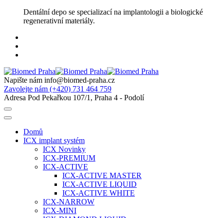
Skip
Dentální depo se specializací na implantologii a biologické
to
regenerativní materiály.
content
Napište nám
info@biomed-praha.cz
Zavolejte nám
(+420) 731 464 759
Adresa
Pod Pekařkou 107/1, Praha 4 - Podolí
Domů
ICX implant systém
ICX Novinky
ICX-PREMIUM
ICX-ACTIVE
ICX-ACTIVE MASTER
ICX-ACTIVE LIQUID
ICX-ACTIVE WHITE
ICX-NARROW
ICX-MINI