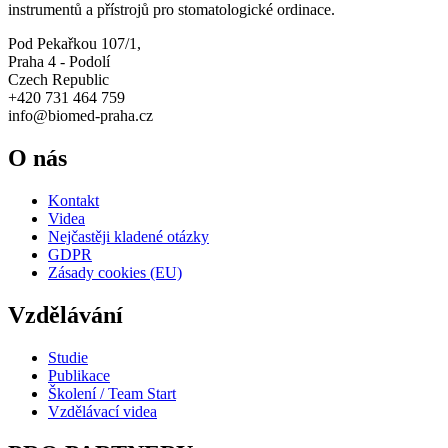
instrumentů a přístrojů pro stomatologické ordinace.
Pod Pekařkou 107/1,
Praha 4 - Podolí
Czech Republic
+420 731 464 759
info@biomed-praha.cz
O nás
Kontakt
Videa
Nejčastěji kladené otázky
GDPR
Zásady cookies (EU)
Vzdělávání
Studie
Publikace
Školení / Team Start
Vzdělávací videa