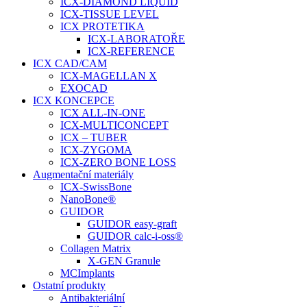
ICX-DIAMOND LIQUID
ICX-TISSUE LEVEL
ICX PROTETIKA
ICX-LABORATOŘE
ICX-REFERENCE
ICX CAD/CAM
ICX-MAGELLAN X
EXOCAD
ICX KONCEPCE
ICX ALL-IN-ONE
ICX-MULTICONCEPT
ICX – TUBER
ICX-ZYGOMA
ICX-ZERO BONE LOSS
Augmentační materiály
ICX-SwissBone
NanoBone®
GUIDOR
GUIDOR easy-graft
GUIDOR calc-i-oss®
Collagen Matrix
X-GEN Granule
MCImplants
Ostatní produkty
Antibakteriální