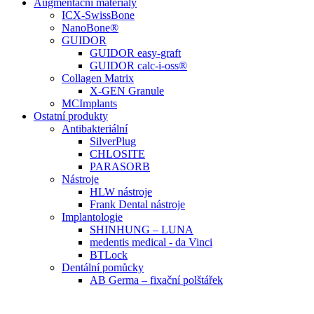
Augmentační materiály
ICX-SwissBone
NanoBone®
GUIDOR
GUIDOR easy-graft
GUIDOR calc-i-oss®
Collagen Matrix
X-GEN Granule
MCImplants
Ostatní produkty
Antibakteriální
SilverPlug
CHLOSITE
PARASORB
Nástroje
HLW nástroje
Frank Dental nástroje
Implantologie
SHINHUNG – LUNA
medentis medical - da Vinci
BTLock
Dentální pomůcky
AB Germa – fixační polštářek