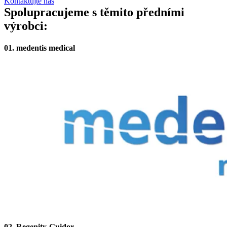
Kontaktujte nás
Spolupracujeme s těmito předními
výrobci:
01. medentis medical
02. Regenity-Guidor