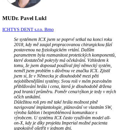
MUDr. Pavel Lukl
ICHTYS DENT s.r.o. Brno
Se systémem ICX jsem se poprvé setkal na konci roku
2018, kdy mě zaujal propracovanou chirurgickou fází
postavenou na fyziologickém vrtání. Dalším
parametrem byla rozmanitost protetických komponentů,
které dostatečně pokryly má očekávání. Vzhledem k
tomu, že jsem doposud používal jiný německý systém,
neměl jsem problém s důvěrou ve značku ICX. Zjistil
jsem si, že v Německu je dlouhodobě mezi pěti
nejoblíbenějšími systémy. Svou roli v mém pozvolném
přibližování hrála i cena, která je dlouhodobě držena
pod hranicí průměru. Poměr cena/výkon je tedy v mých
očích unikátní.
Důležitou roli pro mě také hrála možnost plně
navigované implantologie, plánování ve vlastním SW,
výroba šablon i bezproblémová komunikace s
výrobcem. U systému ICX často využívám model all-
on-X, kdy je díky projektu Imperial možné pacienta
uspokojivě ošetřit v jednom dni.