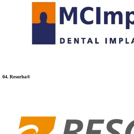
04. Resorba®