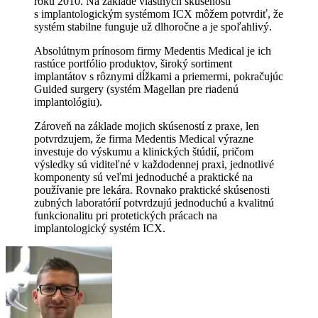
roku 2010. Na základe vlastných skúseností
s implantologickým systémom ICX môžem potvrdiť, že
systém stabilne funguje už dlhoročne a je spoľahlivý.
Absolútnym prínosom firmy Medentis Medical je ich
rastúce portfólio produktov, široký sortiment
implantátov s rôznymi dĺžkami a priemermi, pokračujúc
Guided surgery (systém Magellan pre riadenú
implantológiu).
Zároveň na základe mojich skúseností z praxe, len
potvrdzujem, že firma Medentis Medical výrazne
investuje do výskumu a klinických štúdií, pričom
výsledky sú viditeľné v každodennej praxi, jednotlivé
komponenty sú veľmi jednoduché a praktické na
používanie pre lekára. Rovnako praktické skúsenosti
zubných laboratórií potvrdzujú jednoduchú a kvalitnú
funkcionalitu pri protetických prácach na
implantologický systém ICX.