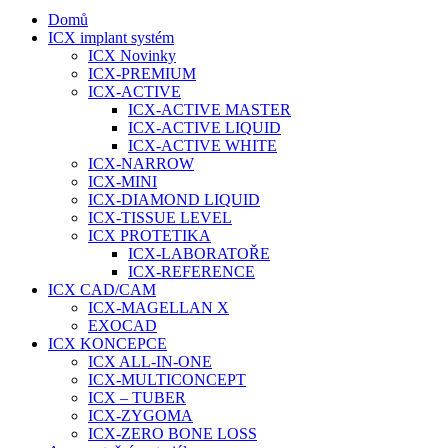
Domů
ICX implant systém
ICX Novinky
ICX-PREMIUM
ICX-ACTIVE
ICX-ACTIVE MASTER
ICX-ACTIVE LIQUID
ICX-ACTIVE WHITE
ICX-NARROW
ICX-MINI
ICX-DIAMOND LIQUID
ICX-TISSUE LEVEL
ICX PROTETIKA
ICX-LABORATOŘE
ICX-REFERENCE
ICX CAD/CAM
ICX-MAGELLAN X
EXOCAD
ICX KONCEPCE
ICX ALL-IN-ONE
ICX-MULTICONCEPT
ICX – TUBER
ICX-ZYGOMA
ICX-ZERO BONE LOSS