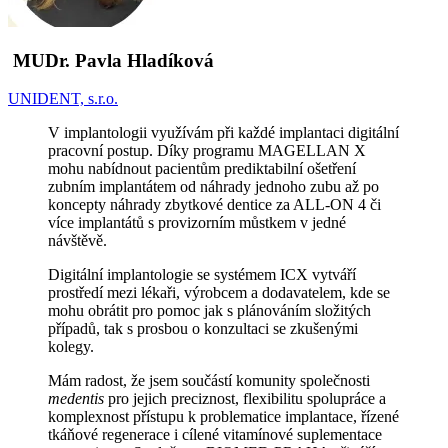
​​ MUDr. Pavla Hladíková
UNIDENT, s.r.o.
V implantologii využívám při každé implantaci digitální
pracovní postup. Díky programu MAGELLAN X
mohu nabídnout pacientům prediktabilní ošetření
zubním implantátem od náhrady jednoho zubu až po
koncepty náhrady zbytkové dentice za ALL-ON 4 či
více implantátů s provizorním můstkem v jedné
návštěvě.
Digitální implantologie se systémem ICX vytváří
prostředí mezi lékaři, výrobcem a dodavatelem, kde se
mohu obrátit pro pomoc jak s plánováním složitých
případů, tak s prosbou o konzultaci se zkušenými
kolegy.
Mám radost, že jsem součástí komunity společnosti
medentis
pro jejich preciznost, flexibilitu spolupráce a
komplexnost přístupu k problematice implantace, řízené
tkáňové regenerace i cílené vitamínové suplementace