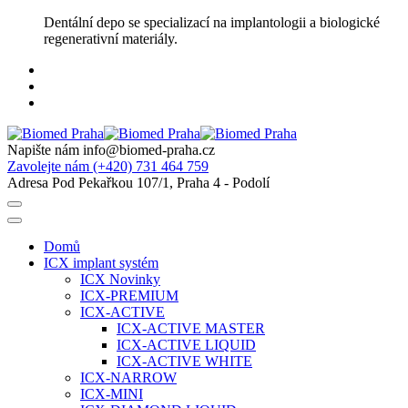
Skip
Dentální depo se specializací na implantologii a biologické
to
regenerativní materiály.
content
Napište nám
info@biomed-praha.cz
Zavolejte nám
(+420) 731 464 759
Adresa
Pod Pekařkou 107/1, Praha 4 - Podolí
Domů
ICX implant systém
ICX Novinky
ICX-PREMIUM
ICX-ACTIVE
ICX-ACTIVE MASTER
ICX-ACTIVE LIQUID
ICX-ACTIVE WHITE
ICX-NARROW
ICX-MINI