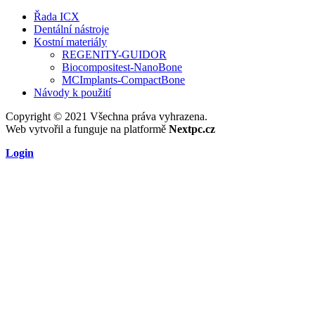
Řada ICX
Dentální nástroje
Kostní materiály
REGENITY-GUIDOR
Biocompositest-NanoBone
MCImplants-CompactBone
Návody k použití
Copyright © 2021 Všechna práva vyhrazena.
Web vytvořil a funguje na platformě
Nextpc.cz
Login