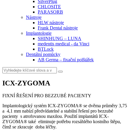
SilverPlug
CHLOSITE
PARASORB
Nástroje
HLW nástroje
Frank Dental nástroje
Implantologie
SHINHUNG – LUNA
medentis medical - da Vinci
BTLock
Dentální pomůcky
AB Germa – fixační polštářek
Vyhledat
ICX-ZYGOMA
FIXNÍ ŘEŠENÍ PRO BEZZUBÉ PACIENTY
Implantologický systém ICX-ZYGOMA® se dvěma průměry 3,75
a 4,1 mm nabízí předvídatelné a stabilní řešení pro bezzubé
pacienty s atrofovanou maxilou. Použití implantátů ICX-
ZYGOMA® také eliminuje potřebu rozsáhlého kostního štěpu,
čímž se zkracuje doba léčby.