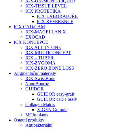
ICX-DIAMOND LIQUID
ICX-TISSUE LEVEL
ICX PROTETIKA
ICX-LABORATOŘE
ICX-REFERENCE
ICX CAD/CAM
ICX-MAGELLAN X
EXOCAD
ICX KONCEPCE
ICX ALL-IN-ONE
ICX-MULTICONCEPT
ICX – TUBER
ICX-ZYGOMA
ICX-ZERO BONE LOSS
Augmentační materiály
ICX-SwissBone
NanoBone®
GUIDOR
GUIDOR easy-graft
GUIDOR calc-i-oss®
Collagen Matrix
X-GEN Granule
MCImplants
Ostatní produkty
Antibakteriální