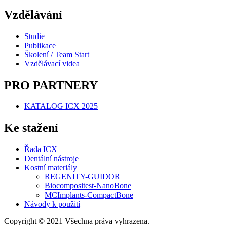
Vzdělávání
Studie
Publikace
Školení / Team Start
Vzdělávací videa
PRO PARTNERY
KATALOG ICX 2025
Ke stažení
Řada ICX
Dentální nástroje
Kostní materiály
REGENITY-GUIDOR
Biocompositest-NanoBone
MCImplants-CompactBone
Návody k použití
Copyright © 2021 Všechna práva vyhrazena.