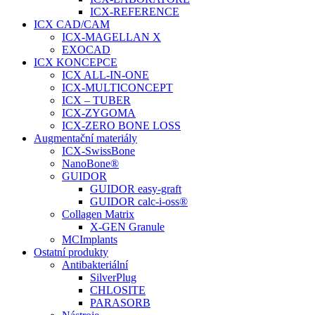
ICX-REFERENCE
ICX CAD/CAM
ICX-MAGELLAN X
EXOCAD
ICX KONCEPCE
ICX ALL-IN-ONE
ICX-MULTICONCEPT
ICX – TUBER
ICX-ZYGOMA
ICX-ZERO BONE LOSS
Augmentační materiály
ICX-SwissBone
NanoBone®
GUIDOR
GUIDOR easy-graft
GUIDOR calc-i-oss®
Collagen Matrix
X-GEN Granule
MCImplants
Ostatní produkty
Antibakteriální
SilverPlug
CHLOSITE
PARASORB