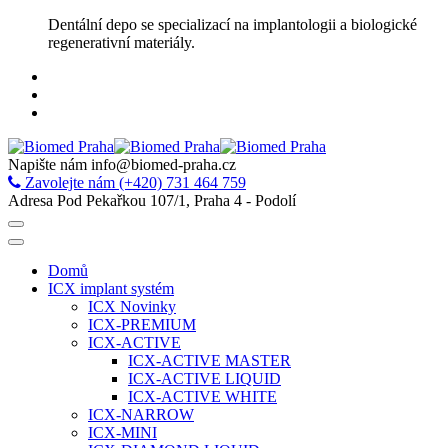
Skip
Dentální depo se specializací na implantologii a biologické
to
regenerativní materiály.
content
Napište nám
info@biomed-praha.cz
Zavolejte nám
(+420) 731 464 759
Adresa
Pod Pekařkou 107/1, Praha 4 - Podolí
Domů
ICX implant systém
ICX Novinky
ICX-PREMIUM
ICX-ACTIVE
ICX-ACTIVE MASTER
ICX-ACTIVE LIQUID
ICX-ACTIVE WHITE
ICX-NARROW
ICX-MINI