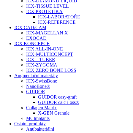
ICX-DIAMOND LIQUID
ICX-TISSUE LEVEL
ICX PROTETIKA
ICX-LABORATOŘE
ICX-REFERENCE
ICX CAD/CAM
ICX-MAGELLAN X
EXOCAD
ICX KONCEPCE
ICX ALL-IN-ONE
ICX-MULTICONCEPT
ICX – TUBER
ICX-ZYGOMA
ICX-ZERO BONE LOSS
Augmentační materiály
ICX-SwissBone
NanoBone®
GUIDOR
GUIDOR easy-graft
GUIDOR calc-i-oss®
Collagen Matrix
X-GEN Granule
MCImplants
Ostatní produkty
Antibakteriální