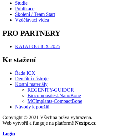
Studie
Publikace
Školení / Team Start
Vzdělávací videa
PRO PARTNERY
KATALOG ICX 2025
Ke stažení
Řada ICX
Dentální nástroje
Kostní materiály
REGENITY-GUIDOR
Biocompositest-NanoBone
MCImplants-CompactBone
Návody k použití
Copyright © 2021 Všechna práva vyhrazena.
Web vytvořil a funguje na platformě
Nextpc.cz
Login