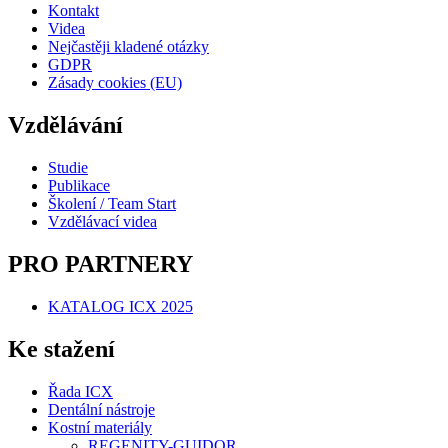
Kontakt
Videa
Nejčastěji kladené otázky
GDPR
Zásady cookies (EU)
Vzdělávání
Studie
Publikace
Školení / Team Start
Vzdělávací videa
PRO PARTNERY
KATALOG ICX 2025
Ke stažení
Řada ICX
Dentální nástroje
Kostní materiály
REGENITY-GUIDOR