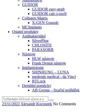
NanoBone®
GUIDOR
GUIDOR easy-graft
GUIDOR calc-i-oss®
Collagen Matrix
X-GEN Granule
MCImplants
Ostatní produkty
Antibakteriální
SilverPlug
CHLOSITE
PARASORB
Nástroje
HLW nástroje
Frank Dental nástroje
Implantologie
SHINHUNG – LUNA
medentis medical - da Vinci
BTLock
Dentální pomůcky
AB Germa – fixační polštářek
Vyhledat
23/11/2022
Alexandr Kocourek
No Comments