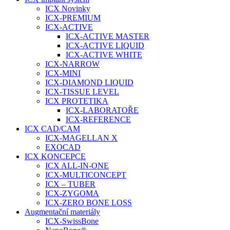
ICX Novinky
ICX-PREMIUM
ICX-ACTIVE
ICX-ACTIVE MASTER
ICX-ACTIVE LIQUID
ICX-ACTIVE WHITE
ICX-NARROW
ICX-MINI
ICX-DIAMOND LIQUID
ICX-TISSUE LEVEL
ICX PROTETIKA
ICX-LABORATOŘE
ICX-REFERENCE
ICX CAD/CAM
ICX-MAGELLAN X
EXOCAD
ICX KONCEPCE
ICX ALL-IN-ONE
ICX-MULTICONCEPT
ICX – TUBER
ICX-ZYGOMA
ICX-ZERO BONE LOSS
Augmentační materiály
ICX-SwissBone