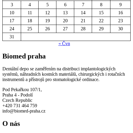
3
4
5
6
7
8
9
10
11
12
13
14
15
16
17
18
19
20
21
22
23
24
25
26
27
28
29
30
31
« Čvn
Biomed praha
Dentální depo se zaměřením na distribuci implantologických
systémů, náhradních kostních materiálů, chirurgických i rotačních
instrumentů a přístrojů pro stomatologické ordinace.
Pod Pekařkou 107/1,
Praha 4 - Podolí
Czech Republic
+420 731 464 759
info@biomed-praha.cz
O nás