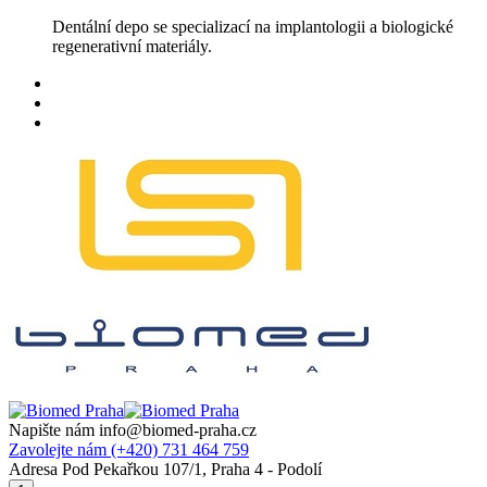
Skip
Dentální depo se specializací na implantologii a biologické
to
regenerativní materiály.
content
Napište nám
info@biomed-praha.cz
Zavolejte nám
(+420) 731 464 759
Adresa
Pod Pekařkou 107/1, Praha 4 - Podolí