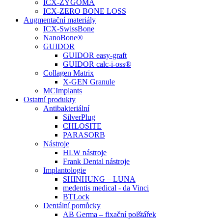
ICX-ZYGOMA
ICX-ZERO BONE LOSS
Augmentační materiály
ICX-SwissBone
NanoBone®
GUIDOR
GUIDOR easy-graft
GUIDOR calc-i-oss®
Collagen Matrix
X-GEN Granule
MCImplants
Ostatní produkty
Antibakteriální
SilverPlug
CHLOSITE
PARASORB
Nástroje
HLW nástroje
Frank Dental nástroje
Implantologie
SHINHUNG – LUNA
medentis medical - da Vinci
BTLock
Dentální pomůcky
AB Germa – fixační polštářek