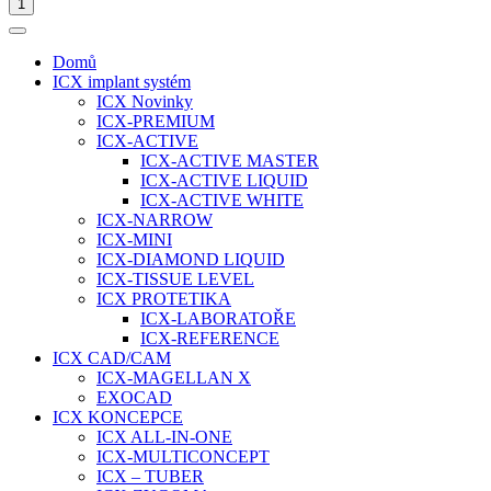
1
Domů
ICX implant systém
ICX Novinky
ICX-PREMIUM
ICX-ACTIVE
ICX-ACTIVE MASTER
ICX-ACTIVE LIQUID
ICX-ACTIVE WHITE
ICX-NARROW
ICX-MINI
ICX-DIAMOND LIQUID
ICX-TISSUE LEVEL
ICX PROTETIKA
ICX-LABORATOŘE
ICX-REFERENCE
ICX CAD/CAM
ICX-MAGELLAN X
EXOCAD
ICX KONCEPCE
ICX ALL-IN-ONE
ICX-MULTICONCEPT
ICX – TUBER