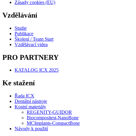
Zásady cookies (EU)
Vzdělávání
Studie
Publikace
Školení / Team Start
Vzdělávací videa
PRO PARTNERY
KATALOG ICX 2025
Ke stažení
Řada ICX
Dentální nástroje
Kostní materiály
REGENITY-GUIDOR
Biocompositest-NanoBone
MCImplants-CompactBone
Návody k použití