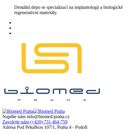
Skip
Dentální depo se specializací na implantologii a biologické
to
regenerativní materiály.
content
Napište nám
info@biomed-praha.cz
Zavolejte nám
(+420) 731 464 759
Adresa
Pod Pekařkou 107/1, Praha 4 - Podolí