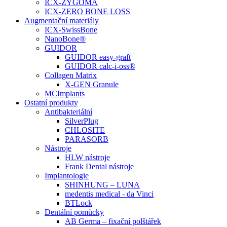
ICX-ZYGOMA
ICX-ZERO BONE LOSS
Augmentační materiály
ICX-SwissBone
NanoBone®
GUIDOR
GUIDOR easy-graft
GUIDOR calc-i-oss®
Collagen Matrix
X-GEN Granule
MCImplants
Ostatní produkty
Antibakteriální
SilverPlug
CHLOSITE
PARASORB
Nástroje
HLW nástroje
Frank Dental nástroje
Implantologie
SHINHUNG – LUNA
medentis medical - da Vinci
BTLock
Dentální pomůcky
AB Germa – fixační polštářek