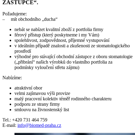
ZÁSTUPCE“.
Požadujeme:
– mít obchodního „ducha“
nebát se nabízet kvalitní zboží z portfolia firmy
férový přístup (který poskytneme i my Vám)
spolehlivost, zodpovědnost, příjemné vystupování
v ideálním případě znalosti a zkušenosti ze stomatologického
prostředí
výhodné pro stávající obchodní zástupce z oboru stomatologie
(„přibrání“ našich výrobků do vlastního portfolia za
podmínky vyloučení střetu zájmu)
Nabízíme:
atraktivní obor
velmi zajímavou výši provize
malý pracovní kolektiv téměř rodinného charakteru
podporu ze strany firmy
smlouvu na živnostenský list
Tel.: +420 731 464 759
E-mail:
info@biomed-praha.cz