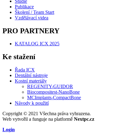
Studie
Publikace
Školení / Team Start
Vzdělávací videa
PRO PARTNERY
KATALOG ICX 2025
Ke stažení
Řada ICX
Dentální nástroje
Kostní materiály
REGENITY-GUIDOR
Biocompositest-NanoBone
MCImplants-CompactBone
Návody k použití
Copyright © 2021 Všechna práva vyhrazena.
Web vytvořil a funguje na platformě
Nextpc.cz
Login