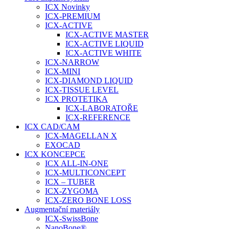
ICX Novinky
ICX-PREMIUM
ICX-ACTIVE
ICX-ACTIVE MASTER
ICX-ACTIVE LIQUID
ICX-ACTIVE WHITE
ICX-NARROW
ICX-MINI
ICX-DIAMOND LIQUID
ICX-TISSUE LEVEL
ICX PROTETIKA
ICX-LABORATOŘE
ICX-REFERENCE
ICX CAD/CAM
ICX-MAGELLAN X
EXOCAD
ICX KONCEPCE
ICX ALL-IN-ONE
ICX-MULTICONCEPT
ICX – TUBER
ICX-ZYGOMA
ICX-ZERO BONE LOSS
Augmentační materiály
ICX-SwissBone
NanoBone®