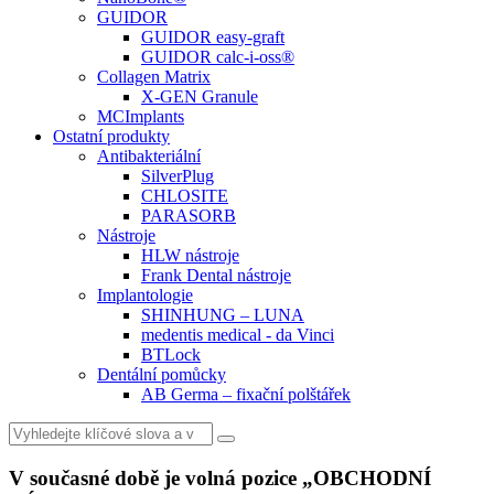
GUIDOR
GUIDOR easy-graft
GUIDOR calc-i-oss®
Collagen Matrix
X-GEN Granule
MCImplants
Ostatní produkty
Antibakteriální
SilverPlug
CHLOSITE
PARASORB
Nástroje
HLW nástroje
Frank Dental nástroje
Implantologie
SHINHUNG – LUNA
medentis medical - da Vinci
BTLock
Dentální pomůcky
AB Germa – fixační polštářek
Vyhledat
V současné době je volná pozice „OBCHODNÍ