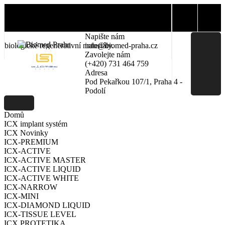
Skip
to
Dentální depo se specializací na implantologii a
content
Napište nám
biologické regenerativní materiály.
info@biomed-praha.cz
Zavolejte nám
(+420) 731 464 759
Adresa
Pod Pekařkou 107/1, Praha 4 -
Podolí
Domů
ICX implant systém
ICX Novinky
ICX-PREMIUM
ICX-ACTIVE
ICX-ACTIVE MASTER
ICX-ACTIVE LIQUID
ICX-ACTIVE WHITE
ICX-NARROW
ICX-MINI
ICX-DIAMOND LIQUID
ICX-TISSUE LEVEL
ICX PROTETIKA