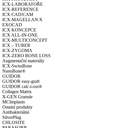
ICX-LABORATOŘE
ICX-REFERENCE
ICX CAD/CAM
ICX-MAGELLAN X
EXOCAD
ICX KONCEPCE
ICX ALL-IN-ONE
ICX-MULTICONCEPT
ICX – TUBER
ICX-ZYGOMA
ICX-ZERO BONE LOSS
Augmentační materiály
ICX-SwissBone
NanoBone®
GUIDOR
GUIDOR easy-graft
GUIDOR calc-i-oss®
Collagen Matrix
X-GEN Granule
MCImplants
Ostatní produkty
Antibakteriální
SilverPlug
CHLOSITE
PARASORB