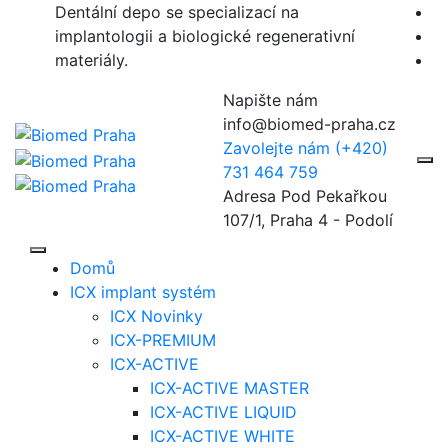
Skip
Dentální depo se specializací na
to
implantologii a biologické regenerativní
content
materiály.
Napište nám
info@biomed-praha.cz
Zavolejte nám
(+420)
731 464 759
Adresa
Pod Pekařkou
107/1, Praha 4 - Podolí
Domů
ICX implant systém
ICX Novinky
ICX-PREMIUM
ICX-ACTIVE
ICX-ACTIVE MASTER
ICX-ACTIVE LIQUID
ICX-ACTIVE WHITE