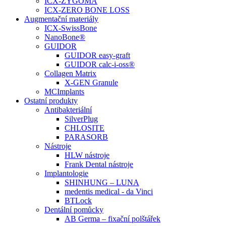
ICX-ZYGOMA
ICX-ZERO BONE LOSS
Augmentační materiály
ICX-SwissBone
NanoBone®
GUIDOR
GUIDOR easy-graft
GUIDOR calc-i-oss®
Collagen Matrix
X-GEN Granule
MCImplants
Ostatní produkty
Antibakteriální
SilverPlug
CHLOSITE
PARASORB
Nástroje
HLW nástroje
Frank Dental nástroje
Implantologie
SHINHUNG – LUNA
medentis medical - da Vinci
BTLock
Dentální pomůcky
AB Germa – fixační polštářek