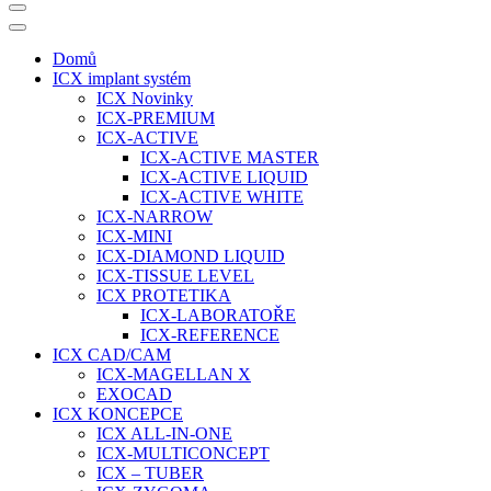
Domů
ICX implant systém
ICX Novinky
ICX-PREMIUM
ICX-ACTIVE
ICX-ACTIVE MASTER
ICX-ACTIVE LIQUID
ICX-ACTIVE WHITE
ICX-NARROW
ICX-MINI
ICX-DIAMOND LIQUID
ICX-TISSUE LEVEL
ICX PROTETIKA
ICX-LABORATOŘE
ICX-REFERENCE
ICX CAD/CAM
ICX-MAGELLAN X
EXOCAD
ICX KONCEPCE
ICX ALL-IN-ONE
ICX-MULTICONCEPT
ICX – TUBER