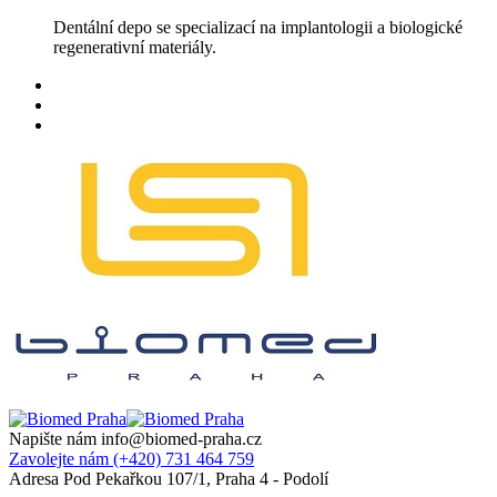
Skip
Dentální depo se specializací na implantologii a biologické
to
regenerativní materiály.
content
Napište nám
info@biomed-praha.cz
Zavolejte nám
(+420) 731 464 759
Adresa
Pod Pekařkou 107/1, Praha 4 - Podolí