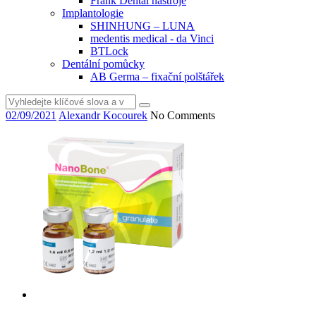
Frank Dental nástroje
Implantologie
SHINHUNG – LUNA
medentis medical - da Vinci
BTLock
Dentální pomůcky
AB Germa – fixační polštářek
Vyhledat
02/09/2021
Alexandr Kocourek
No Comments