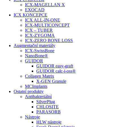
ICX-MAGELLAN X
EXOCAD
ICX KONCEPCE
ICX ALL-IN-ONE
ICX-MULTICONCEPT
ICX – TUBER
ICX-ZYGOMA
ICX-ZERO BONE LOSS
Augmentační materiály
ICX-SwissBone
NanoBone®
GUIDOR
GUIDOR easy-graft
GUIDOR calc-i-oss®
Collagen Matrix
X-GEN Granule
MCImplants
Ostatní produkty
Antibakteriální
SilverPlug
CHLOSITE
PARASORB
Nástroje
HLW nástroje