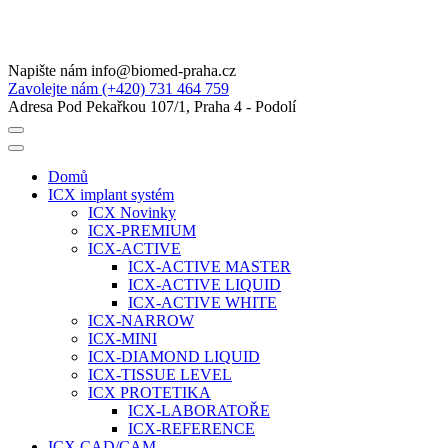
Napište nám
info@biomed-praha.cz
Zavolejte nám
(+420) 731 464 759
Adresa
Pod Pekařkou 107/1, Praha 4 - Podolí
Domů
ICX implant systém
ICX Novinky
ICX-PREMIUM
ICX-ACTIVE
ICX-ACTIVE MASTER
ICX-ACTIVE LIQUID
ICX-ACTIVE WHITE
ICX-NARROW
ICX-MINI
ICX-DIAMOND LIQUID
ICX-TISSUE LEVEL
ICX PROTETIKA
ICX-LABORATOŘE
ICX-REFERENCE
ICX CAD/CAM