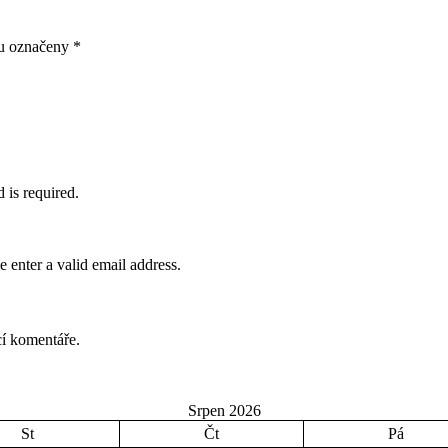
ou označeny
*
d is required.
e enter a valid email address.
cí komentáře.
Srpen 2026
St
Čt
Pá