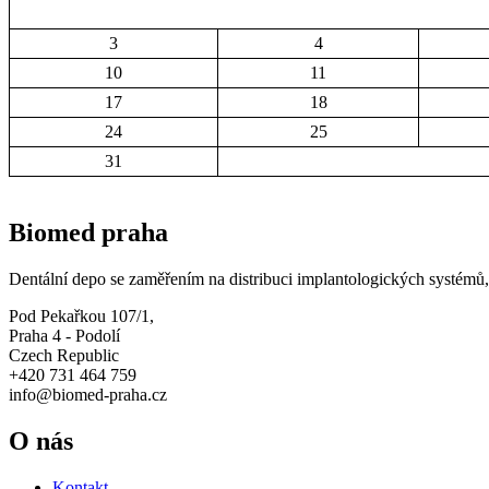
3
4
10
11
17
18
24
25
31
Biomed praha
Dentální depo se zaměřením na distribuci implantologických systémů, 
Pod Pekařkou 107/1,
Praha 4 - Podolí
Czech Republic
+420 731 464 759
info@biomed-praha.cz
O nás
Kontakt