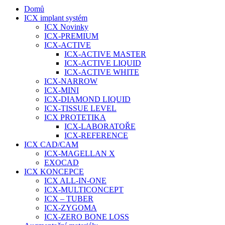
Domů
ICX implant systém
ICX Novinky
ICX-PREMIUM
ICX-ACTIVE
ICX-ACTIVE MASTER
ICX-ACTIVE LIQUID
ICX-ACTIVE WHITE
ICX-NARROW
ICX-MINI
ICX-DIAMOND LIQUID
ICX-TISSUE LEVEL
ICX PROTETIKA
ICX-LABORATOŘE
ICX-REFERENCE
ICX CAD/CAM
ICX-MAGELLAN X
EXOCAD
ICX KONCEPCE
ICX ALL-IN-ONE
ICX-MULTICONCEPT
ICX – TUBER
ICX-ZYGOMA
ICX-ZERO BONE LOSS