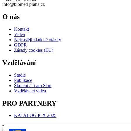
info@biomed-praha.cz
O nás
Kontakt
Videa
Nejčastěji kladené otázky
GDPR
Zásady cookies (EU)
Vzdělávání
Studie
Publikace
Školení / Team Start
Vzdělávací videa
PRO PARTNERY
KATALOG ICX 2025
Ke stažení