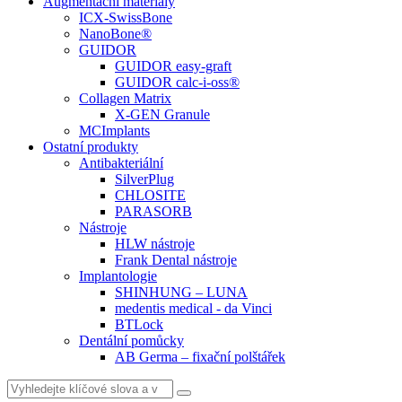
Augmentační materiály
ICX-SwissBone
NanoBone®
GUIDOR
GUIDOR easy-graft
GUIDOR calc-i-oss®
Collagen Matrix
X-GEN Granule
MCImplants
Ostatní produkty
Antibakteriální
SilverPlug
CHLOSITE
PARASORB
Nástroje
HLW nástroje
Frank Dental nástroje
Implantologie
SHINHUNG – LUNA
medentis medical - da Vinci
BTLock
Dentální pomůcky
AB Germa – fixační polštářek
Vyhledat