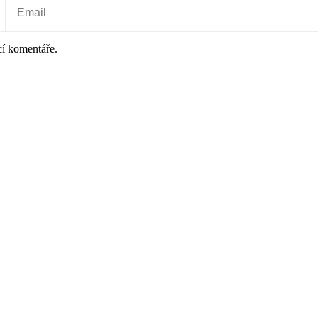
cí komentáře.
náhradních kostních materiálů, chirurgických i rotačních instrumentů