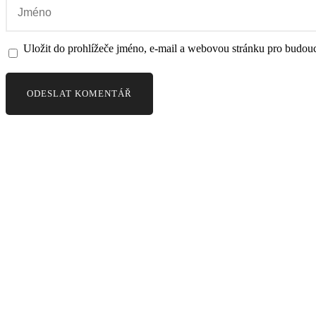
Uložit do prohlížeče jméno, e-mail a webovou stránku pro budou
BIOMED PRAHA
Dentální depo se zaměřením na distribuci implantologických systémů, 
a přístrojů pro stomatologické ordinace.
Pod Pekařkou 107/1,
Praha 4 - Podolí