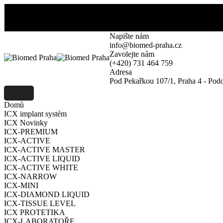
Skip
to
Dentální depo se specializací na implantologii a biologické regenerati
content
Napište nám
info@biomed-praha.cz
Zavolejte nám
(+420) 731 464 759
Adresa
Pod Pekařkou 107/1, Praha 4 - Podo
Domů
ICX implant systém
ICX Novinky
ICX-PREMIUM
ICX-ACTIVE
ICX-ACTIVE MASTER
ICX-ACTIVE LIQUID
ICX-ACTIVE WHITE
ICX-NARROW
ICX-MINI
ICX-DIAMOND LIQUID
ICX-TISSUE LEVEL
ICX PROTETIKA
ICX-LABORATOŘE