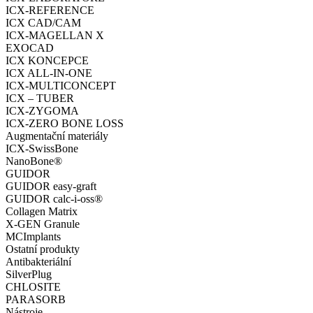
ICX-REFERENCE
ICX CAD/CAM
ICX-MAGELLAN X
EXOCAD
ICX KONCEPCE
ICX ALL-IN-ONE
ICX-MULTICONCEPT
ICX – TUBER
ICX-ZYGOMA
ICX-ZERO BONE LOSS
Augmentační materiály
ICX-SwissBone
NanoBone®
GUIDOR
GUIDOR easy-graft
GUIDOR calc-i-oss®
Collagen Matrix
X-GEN Granule
MCImplants
Ostatní produkty
Antibakteriální
SilverPlug
CHLOSITE
PARASORB
Nástroje