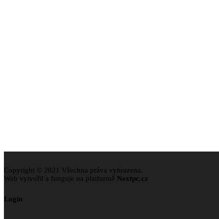
Czech Republic
+420 731 464 759
info@biomed-praha.cz
Copyright © 2021 Všechna práva vyhrazena.
Web vytvořil a funguje na platformě
Nextpc.cz
Login