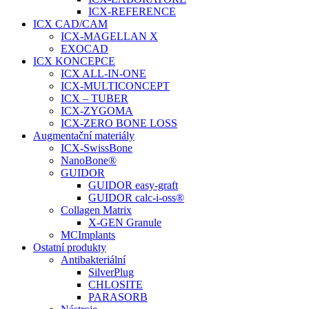
ICX-REFERENCE
ICX CAD/CAM
ICX-MAGELLAN X
EXOCAD
ICX KONCEPCE
ICX ALL-IN-ONE
ICX-MULTICONCEPT
ICX – TUBER
ICX-ZYGOMA
ICX-ZERO BONE LOSS
Augmentační materiály
ICX-SwissBone
NanoBone®
GUIDOR
GUIDOR easy-graft
GUIDOR calc-i-oss®
Collagen Matrix
X-GEN Granule
MCImplants
Ostatní produkty
Antibakteriální
SilverPlug
CHLOSITE
PARASORB