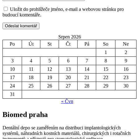
Uložit do prohlížeče jméno, e-mail a webovou stránku pro
budoucí komentáře.
Srpen 2026
Po
Út
St
Čt
Pá
So
Ne
1
2
3
4
5
6
7
8
9
10
11
12
13
14
15
16
17
18
19
20
21
22
23
24
25
26
27
28
29
30
31
« Čvn
Biomed praha
Dentální depo se zaměřením na distribuci implantologických
systémů, náhradních kostních materiálů, chirurgických i rotačních
instrumentů a přístrojů pro stomatologické ordinace.