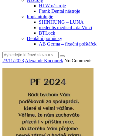
Nástroje
HLW nástroje
Frank Dental nástroje
Implantologie
SHINHUNG – LUNA
medentis medical - da Vinci
BTLock
Dentální pomůcky
AB Germa – fixační polštářek
Vyhledat
23/11/2023
Alexandr Kocourek
No Comments