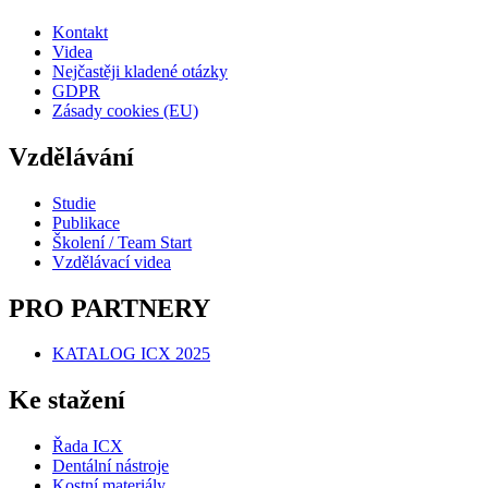
Kontakt
Videa
Nejčastěji kladené otázky
GDPR
Zásady cookies (EU)
Vzdělávání
Studie
Publikace
Školení / Team Start
Vzdělávací videa
PRO PARTNERY
KATALOG ICX 2025
Ke stažení
Řada ICX
Dentální nástroje
Kostní materiály