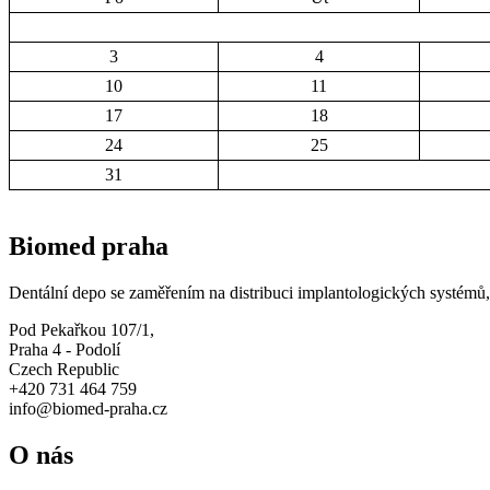
3
4
10
11
17
18
24
25
31
Biomed praha
Dentální depo se zaměřením na distribuci implantologických systémů, 
Pod Pekařkou 107/1,
Praha 4 - Podolí
Czech Republic
+420 731 464 759
info@biomed-praha.cz
O nás