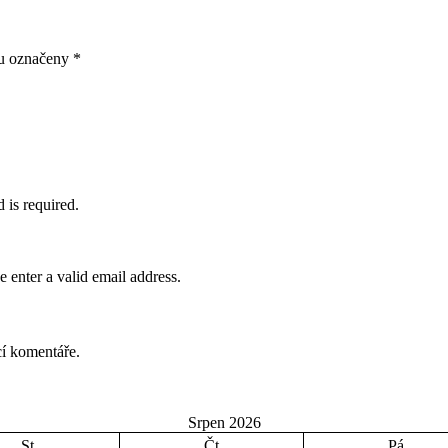
ou označeny
*
d is required.
e enter a valid email address.
cí komentáře.
Srpen 2026
St
Čt
Pá