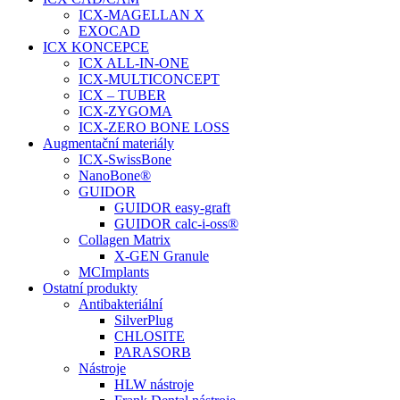
ICX-MAGELLAN X
EXOCAD
ICX KONCEPCE
ICX ALL-IN-ONE
ICX-MULTICONCEPT
ICX – TUBER
ICX-ZYGOMA
ICX-ZERO BONE LOSS
Augmentační materiály
ICX-SwissBone
NanoBone®
GUIDOR
GUIDOR easy-graft
GUIDOR calc-i-oss®
Collagen Matrix
X-GEN Granule
MCImplants
Ostatní produkty
Antibakteriální
SilverPlug
CHLOSITE
PARASORB
Nástroje
HLW nástroje