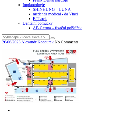
Frank Dental nástroje
Implantologie
SHINHUNG – LUNA
medentis medical - da Vinci
BTLock
Dentální pomůcky
AB Germa – fixační polštářek
Vyhledat
26/06/2023
Alexandr Kocourek
No Comments