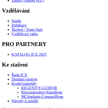
Zásady cookies (EU)
Vzdělávání
Studie
Publikace
Školení / Team Start
Vzdělávací videa
PRO PARTNERY
KATALOG ICX 2025
Ke stažení
Řada ICX
Dentální nástroje
Kostní materiály
REGENITY-GUIDOR
Biocompositest-NanoBone
MCImplants-CompactBone
Návody k použití