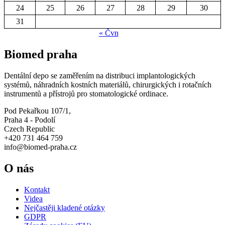
24
25
26
27
28
29
30
31
« Čvn
Biomed praha
Dentální depo se zaměřením na distribuci implantologických
systémů, náhradních kostních materiálů, chirurgických i rotačních
instrumentů a přístrojů pro stomatologické ordinace.
Pod Pekařkou 107/1,
Praha 4 - Podolí
Czech Republic
+420 731 464 759
info@biomed-praha.cz
O nás
Kontakt
Videa
Nejčastěji kladené otázky
GDPR