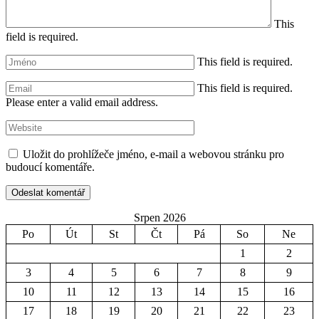
This
field is required.
This field is required.
This field is required.
Please enter a valid email address.
Uložit do prohlížeče jméno, e-mail a webovou stránku pro
budoucí komentáře.
Srpen 2026
Po
Út
St
Čt
Pá
So
Ne
1
2
3
4
5
6
7
8
9
10
11
12
13
14
15
16
17
18
19
20
21
22
23