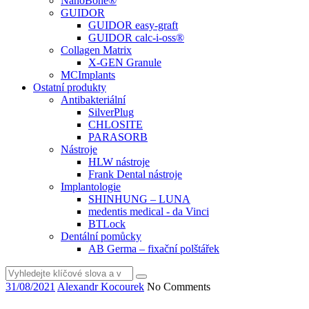
NanoBone®
GUIDOR
GUIDOR easy-graft
GUIDOR calc-i-oss®
Collagen Matrix
X-GEN Granule
MCImplants
Ostatní produkty
Antibakteriální
SilverPlug
CHLOSITE
PARASORB
Nástroje
HLW nástroje
Frank Dental nástroje
Implantologie
SHINHUNG – LUNA
medentis medical - da Vinci
BTLock
Dentální pomůcky
AB Germa – fixační polštářek
Vyhledat
31/08/2021
Alexandr Kocourek
No Comments