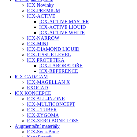
ICX Novinky
ICX-PREMIUM
ICX-ACTIVE
ICX-ACTIVE MASTER
ICX-ACTIVE LIQUID
ICX-ACTIVE WHITE
ICX-NARROW
ICX-MINI
ICX-DIAMOND LIQUID
ICX-TISSUE LEVEL
ICX PROTETIKA
ICX-LABORATOŘE
ICX-REFERENCE
ICX CAD/CAM
ICX-MAGELLAN X
EXOCAD
ICX KONCEPCE
ICX ALL-IN-ONE
ICX-MULTICONCEPT
ICX – TUBER
ICX-ZYGOMA
ICX-ZERO BONE LOSS
Augmentační materiály
ICX-SwissBone