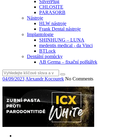
SilverPlug
CHLOSITE
PARASORB
Nástroje
HLW nástroje
Frank Dental nástroje
Implantologie
SHINHUNG – LUNA
medentis medical - da Vinci
BTLock
Dentální pomůcky
AB Germa – fixační polštářek
Vyhledat
04/09/2023
Alexandr Kocourek
No Comments