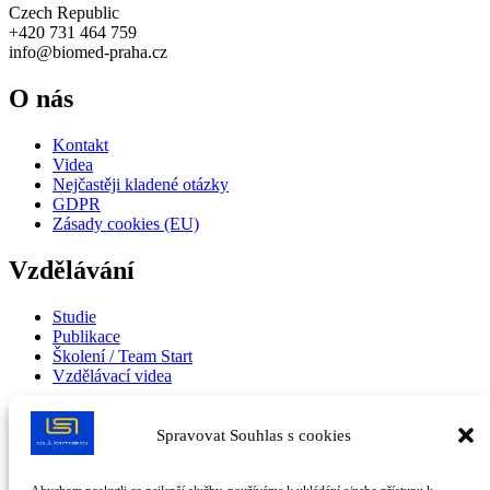
Czech Republic
+420 731 464 759
info@biomed-praha.cz
O nás
Kontakt
Videa
Nejčastěji kladené otázky
GDPR
Zásady cookies (EU)
Vzdělávání
Studie
Publikace
Školení / Team Start
Vzdělávací videa
PRO PARTNERY
Spravovat Souhlas s cookies
KATALOG ICX 2025