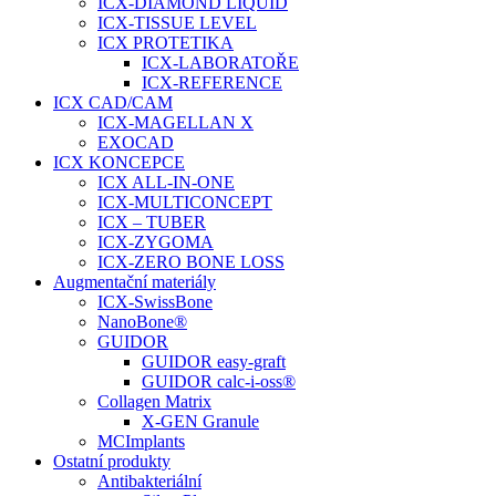
ICX-DIAMOND LIQUID
ICX-TISSUE LEVEL
ICX PROTETIKA
ICX-LABORATOŘE
ICX-REFERENCE
ICX CAD/CAM
ICX-MAGELLAN X
EXOCAD
ICX KONCEPCE
ICX ALL-IN-ONE
ICX-MULTICONCEPT
ICX – TUBER
ICX-ZYGOMA
ICX-ZERO BONE LOSS
Augmentační materiály
ICX-SwissBone
NanoBone®
GUIDOR
GUIDOR easy-graft
GUIDOR calc-i-oss®
Collagen Matrix
X-GEN Granule
MCImplants
Ostatní produkty
Antibakteriální