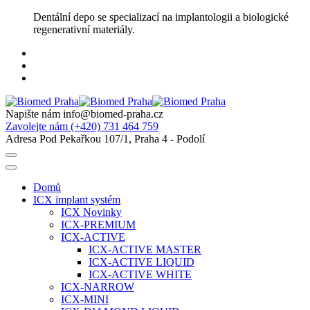
Skip
Dentální depo se specializací na implantologii a biologické
to
regenerativní materiály.
content
Napište nám
info@biomed-praha.cz
Zavolejte nám
(+420) 731 464 759
Adresa
Pod Pekařkou 107/1, Praha 4 - Podolí
Domů
ICX implant systém
ICX Novinky
ICX-PREMIUM
ICX-ACTIVE
ICX-ACTIVE MASTER
ICX-ACTIVE LIQUID
ICX-ACTIVE WHITE
ICX-NARROW
ICX-MINI