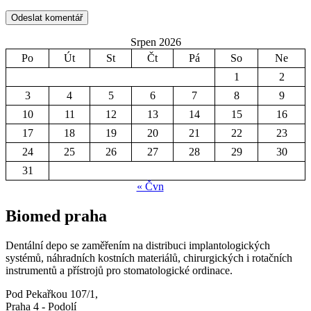
Srpen 2026
Po
Út
St
Čt
Pá
So
Ne
1
2
3
4
5
6
7
8
9
10
11
12
13
14
15
16
17
18
19
20
21
22
23
24
25
26
27
28
29
30
31
« Čvn
Biomed praha
Dentální depo se zaměřením na distribuci implantologických
systémů, náhradních kostních materiálů, chirurgických i rotačních
instrumentů a přístrojů pro stomatologické ordinace.
Pod Pekařkou 107/1,
Praha 4 - Podolí