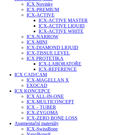
ICX Novinky
ICX-PREMIUM
ICX-ACTIVE
ICX-ACTIVE MASTER
ICX-ACTIVE LIQUID
ICX-ACTIVE WHITE
ICX-NARROW
ICX-MINI
ICX-DIAMOND LIQUID
ICX-TISSUE LEVEL
ICX PROTETIKA
ICX-LABORATOŘE
ICX-REFERENCE
ICX CAD/CAM
ICX-MAGELLAN X
EXOCAD
ICX KONCEPCE
ICX ALL-IN-ONE
ICX-MULTICONCEPT
ICX – TUBER
ICX-ZYGOMA
ICX-ZERO BONE LOSS
Augmentační materiály
ICX-SwissBone
NanoBone®