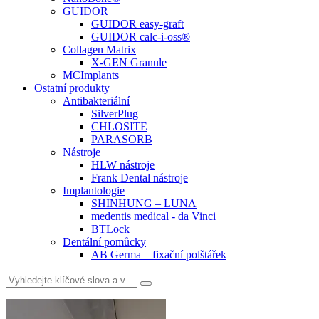
GUIDOR
GUIDOR easy-graft
GUIDOR calc-i-oss®
Collagen Matrix
X-GEN Granule
MCImplants
Ostatní produkty
Antibakteriální
SilverPlug
CHLOSITE
PARASORB
Nástroje
HLW nástroje
Frank Dental nástroje
Implantologie
SHINHUNG – LUNA
medentis medical - da Vinci
BTLock
Dentální pomůcky
AB Germa – fixační polštářek
Vyhledat