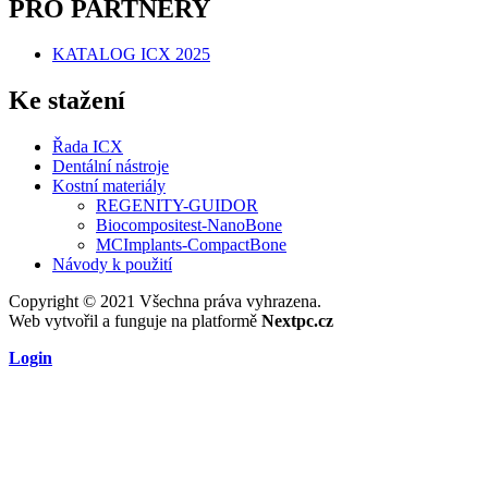
PRO PARTNERY
KATALOG ICX 2025
Ke stažení
Řada ICX
Dentální nástroje
Kostní materiály
REGENITY-GUIDOR
Biocompositest-NanoBone
MCImplants-CompactBone
Návody k použití
Copyright © 2021 Všechna práva vyhrazena.
Web vytvořil a funguje na platformě
Nextpc.cz
Login