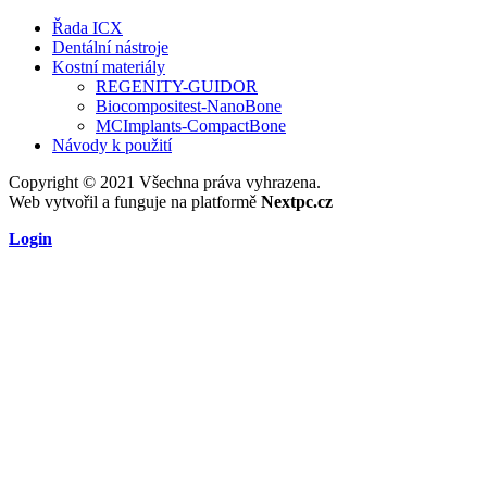
Řada ICX
Dentální nástroje
Kostní materiály
REGENITY-GUIDOR
Biocompositest-NanoBone
MCImplants-CompactBone
Návody k použití
Copyright © 2021 Všechna práva vyhrazena.
Web vytvořil a funguje na platformě
Nextpc.cz
Login