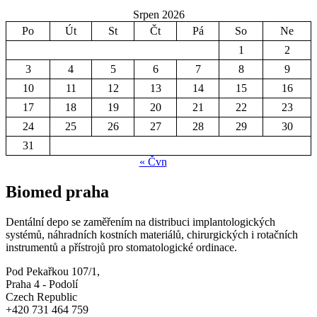
Srpen 2026
Po
Út
St
Čt
Pá
So
Ne
1
2
3
4
5
6
7
8
9
10
11
12
13
14
15
16
17
18
19
20
21
22
23
24
25
26
27
28
29
30
31
« Čvn
Biomed praha
Dentální depo se zaměřením na distribuci implantologických
systémů, náhradních kostních materiálů, chirurgických i rotačních
instrumentů a přístrojů pro stomatologické ordinace.
Pod Pekařkou 107/1,
Praha 4 - Podolí
Czech Republic
+420 731 464 759