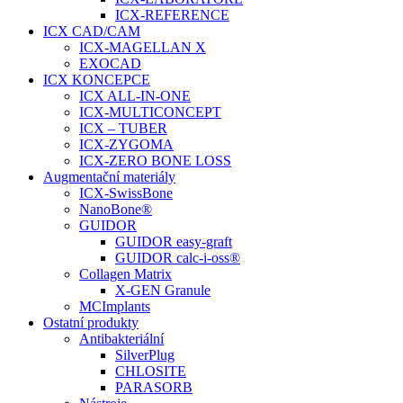
ICX-REFERENCE
ICX CAD/CAM
ICX-MAGELLAN X
EXOCAD
ICX KONCEPCE
ICX ALL-IN-ONE
ICX-MULTICONCEPT
ICX – TUBER
ICX-ZYGOMA
ICX-ZERO BONE LOSS
Augmentační materiály
ICX-SwissBone
NanoBone®
GUIDOR
GUIDOR easy-graft
GUIDOR calc-i-oss®
Collagen Matrix
X-GEN Granule
MCImplants
Ostatní produkty
Antibakteriální
SilverPlug
CHLOSITE
PARASORB