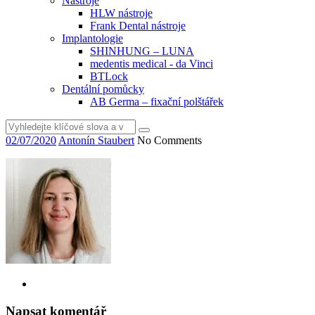
Nástroje
HLW nástroje
Frank Dental nástroje
Implantologie
SHINHUNG – LUNA
medentis medical - da Vinci
BTLock
Dentální pomůcky
AB Germa – fixační polštářek
Vyhledat
02/07/2020
Antonín Staubert
No Comments
Napsat komentář